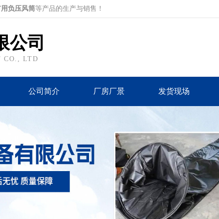
矿用负压风筒
等产品的生产与销售！
限公司
CO., LTD
公司简介
厂房厂景
发货现场