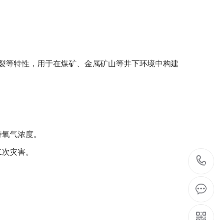
裂等特性，用于在煤矿、金属矿山等井下环境中构建
持氧气浓度。
二次灾害。