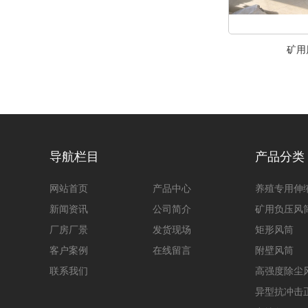
矿用
导航栏目
产品分类
网站首页
产品中心
养殖专用伸
新闻资讯
公司简介
矿用负压风
厂房厂景
发货现场
矩形风筒
客户案例
在线留言
附壁风筒
联系我们
高强度除尘
异型抗冲击