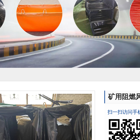
矿用阻燃
扫一扫访问手