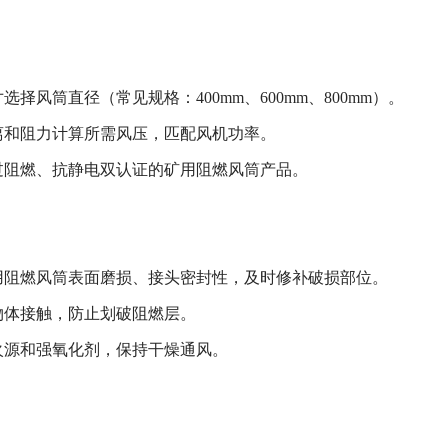
选择风筒直径（常见规格：400mm、600mm、800mm）。
离和阻力计算所需风压，匹配风机功率。
过阻燃、抗静电双认证的矿用阻燃风筒产品。
用阻燃风筒表面磨损、接头密封性，及时修补破损部位。
物体接触，防止划破阻燃层。
火源和强氧化剂，保持干燥通风。