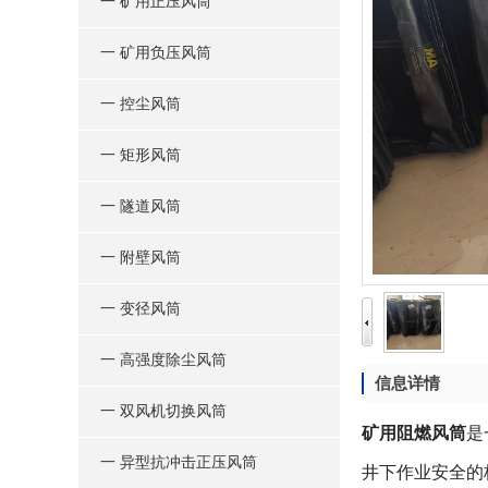
一 矿用正压风筒
一 矿用负压风筒
一 控尘风筒
一 矩形风筒
一 隧道风筒
一 附壁风筒
一 变径风筒
一 高强度除尘风筒
信息详情
一 双风机切换风筒
矿用阻燃风筒
是
一 异型抗冲击正压风筒
井下作业安全的