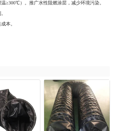
温≥300℃）。推广水性阻燃涂层，减少环境污染。
制。
装成本。