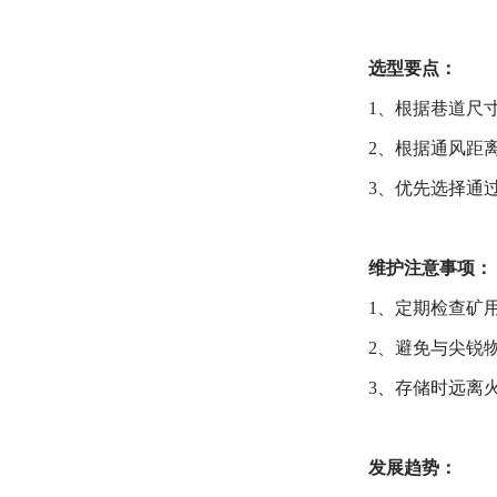
选型要点：
1、根据巷道尺寸
2、根据通风距
3、优先选择通
维护注意事项：
1、定期检查矿
2、避免与尖锐
3、存储时远离
发展趋势：