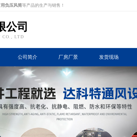
矿用负压风筒
等产品的生产与销售！
限公司
CO., LTD
公司简介
厂房厂景
发货现场