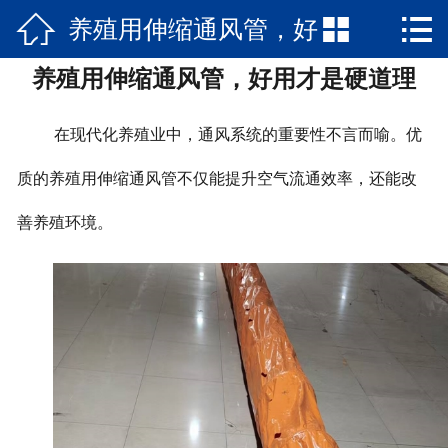



养殖用伸缩通风管，好
网站首页

养殖用伸缩通风管，好用才是硬道理
产品中心
用才是硬道理
新闻资讯
在现代化养殖业中，通风系统的重要性不言而喻。优
公司简介
质的养殖用伸缩通风管不仅能提升空气流通效率，还能改
善养殖环境。
厂房厂景
发货现场
客户案例
在线留言
联系我们